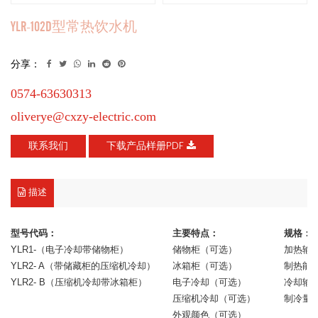
YLR-102D型常热饮水机
分享：
0574-63630313
oliverye@cxzy-electric.com
联系我们
下载产品样册PDF
描述
型号代码：
主要特点：
规格：
YLR1-（电子冷却带储物柜）
储物柜（可选）
加热输入
YLR2- A（带储藏柜的压缩机冷却）
冰箱柜（可选）
制热能力5
YLR2- B（压缩机冷却带冰箱柜）
电子冷却（可选）
冷却输入
压缩机冷却（可选）
制冷量（压缩
外观颜色（可选）